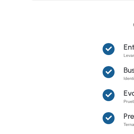
En
Levan
Bu
Ident
Ev
Prueb
Pre
Terna