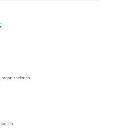
s
s organizaciones.
atación.