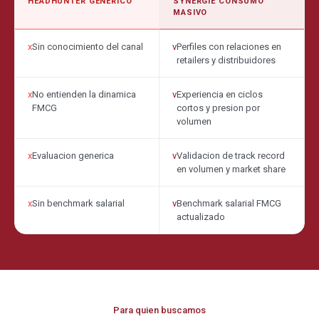
HEADHUNTER GENERICO
SYNERGIE CONSUMO
MASIVO
x
Sin conocimiento del canal
v
Perfiles con relaciones en
retailers y distribuidores
x
No entienden la dinamica
v
Experiencia en ciclos
FMCG
cortos y presion por
volumen
x
Evaluacion generica
v
Validacion de track record
en volumen y market share
x
Sin benchmark salarial
v
Benchmark salarial FMCG
actualizado
Para quien buscamos